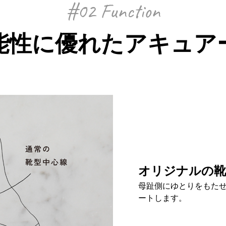
#02 Function
能性に優れた
アキュア
オリジナルの靴
母趾側にゆとりをもた
ートします。