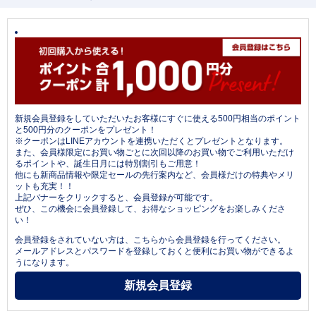
新規会員登録をしていただいたお客様にすぐに使える500円相当のポイント
と500円分のクーポンをプレゼント！
※クーポンはLINEアカウントを連携いただくとプレゼントとなります。
また、会員様限定にお買い物ごとに次回以降のお買い物でご利用いただけ
るポイントや、誕生日月には特別割引もご用意！
他にも新商品情報や限定セールの先行案内など、会員様だけの特典やメリ
ットも充実！！
上記バナーをクリックすると、会員登録が可能です。
ぜひ、この機会に会員登録して、お得なショッピングをお楽しみくださ
い！
会員登録をされていない方は、こちらから会員登録を行ってください。
メールアドレスとパスワードを登録しておくと便利にお買い物ができるよ
うになります。