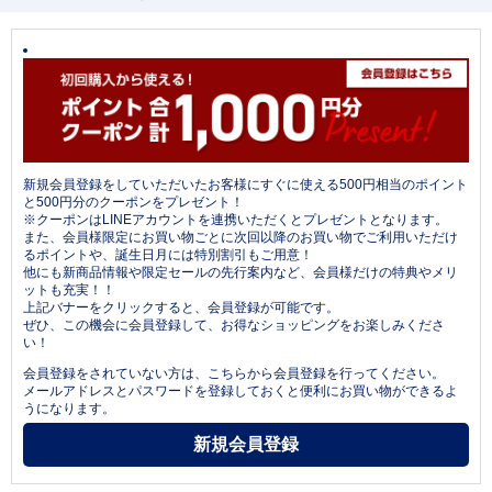
新規会員登録をしていただいたお客様にすぐに使える500円相当のポイント
と500円分のクーポンをプレゼント！
※クーポンはLINEアカウントを連携いただくとプレゼントとなります。
また、会員様限定にお買い物ごとに次回以降のお買い物でご利用いただけ
るポイントや、誕生日月には特別割引もご用意！
他にも新商品情報や限定セールの先行案内など、会員様だけの特典やメリ
ットも充実！！
上記バナーをクリックすると、会員登録が可能です。
ぜひ、この機会に会員登録して、お得なショッピングをお楽しみくださ
い！
会員登録をされていない方は、こちらから会員登録を行ってください。
メールアドレスとパスワードを登録しておくと便利にお買い物ができるよ
うになります。