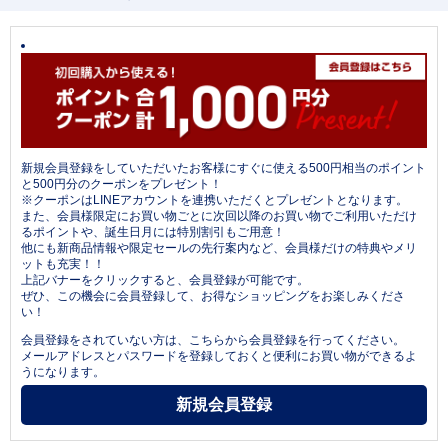
新規会員登録をしていただいたお客様にすぐに使える500円相当のポイント
と500円分のクーポンをプレゼント！
※クーポンはLINEアカウントを連携いただくとプレゼントとなります。
また、会員様限定にお買い物ごとに次回以降のお買い物でご利用いただけ
るポイントや、誕生日月には特別割引もご用意！
他にも新商品情報や限定セールの先行案内など、会員様だけの特典やメリ
ットも充実！！
上記バナーをクリックすると、会員登録が可能です。
ぜひ、この機会に会員登録して、お得なショッピングをお楽しみくださ
い！
会員登録をされていない方は、こちらから会員登録を行ってください。
メールアドレスとパスワードを登録しておくと便利にお買い物ができるよ
うになります。