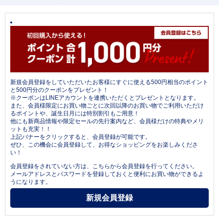
新規会員登録をしていただいたお客様にすぐに使える500円相当のポイント
と500円分のクーポンをプレゼント！
※クーポンはLINEアカウントを連携いただくとプレゼントとなります。
また、会員様限定にお買い物ごとに次回以降のお買い物でご利用いただけ
るポイントや、誕生日月には特別割引もご用意！
他にも新商品情報や限定セールの先行案内など、会員様だけの特典やメリ
ットも充実！！
上記バナーをクリックすると、会員登録が可能です。
ぜひ、この機会に会員登録して、お得なショッピングをお楽しみくださ
い！
会員登録をされていない方は、こちらから会員登録を行ってください。
メールアドレスとパスワードを登録しておくと便利にお買い物ができるよ
うになります。