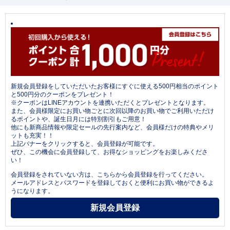
新規会員登録をしていただいたお客様にすぐに使える500円相当のポイント
と500円分のクーポンをプレゼント！
※クーポンはLINEアカウントを連携いただくとプレゼントとなります。
また、会員様限定にお買い物ごとに次回以降のお買い物でご利用いただけ
るポイントや、誕生日月には特別割引もご用意！
他にも新商品情報や限定セールの先行案内など、会員様だけの特典やメリ
ットも充実！！
上記バナーをクリックすると、会員登録が可能です。
ぜひ、この機会に会員登録して、お得なショッピングをお楽しみくださ
い！
会員登録をされていない方は、こちらから会員登録を行ってください。
メールアドレスとパスワードを登録しておくと便利にお買い物ができるよ
うになります。