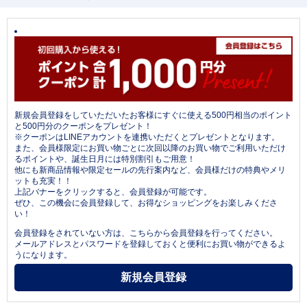
新規会員登録をしていただいたお客様にすぐに使える500円相当のポイント
と500円分のクーポンをプレゼント！
※クーポンはLINEアカウントを連携いただくとプレゼントとなります。
また、会員様限定にお買い物ごとに次回以降のお買い物でご利用いただけ
るポイントや、誕生日月には特別割引もご用意！
他にも新商品情報や限定セールの先行案内など、会員様だけの特典やメリ
ットも充実！！
上記バナーをクリックすると、会員登録が可能です。
ぜひ、この機会に会員登録して、お得なショッピングをお楽しみくださ
い！
会員登録をされていない方は、こちらから会員登録を行ってください。
メールアドレスとパスワードを登録しておくと便利にお買い物ができるよ
うになります。