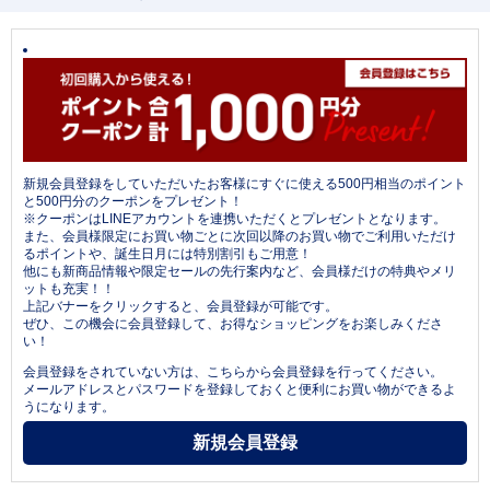
新規会員登録をしていただいたお客様にすぐに使える500円相当のポイント
と500円分のクーポンをプレゼント！
※クーポンはLINEアカウントを連携いただくとプレゼントとなります。
また、会員様限定にお買い物ごとに次回以降のお買い物でご利用いただけ
るポイントや、誕生日月には特別割引もご用意！
他にも新商品情報や限定セールの先行案内など、会員様だけの特典やメリ
ットも充実！！
上記バナーをクリックすると、会員登録が可能です。
ぜひ、この機会に会員登録して、お得なショッピングをお楽しみくださ
い！
会員登録をされていない方は、こちらから会員登録を行ってください。
メールアドレスとパスワードを登録しておくと便利にお買い物ができるよ
うになります。