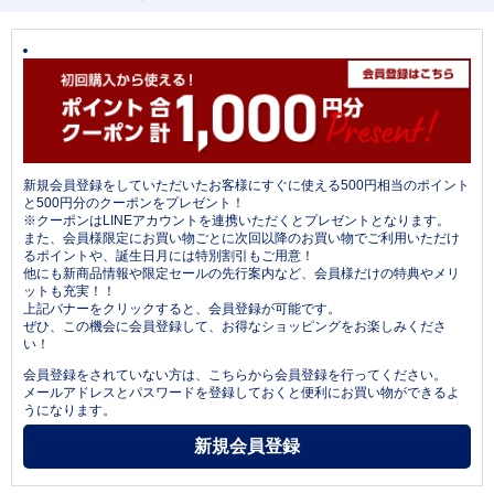
新規会員登録をしていただいたお客様にすぐに使える500円相当のポイント
と500円分のクーポンをプレゼント！
※クーポンはLINEアカウントを連携いただくとプレゼントとなります。
また、会員様限定にお買い物ごとに次回以降のお買い物でご利用いただけ
るポイントや、誕生日月には特別割引もご用意！
他にも新商品情報や限定セールの先行案内など、会員様だけの特典やメリ
ットも充実！！
上記バナーをクリックすると、会員登録が可能です。
ぜひ、この機会に会員登録して、お得なショッピングをお楽しみくださ
い！
会員登録をされていない方は、こちらから会員登録を行ってください。
メールアドレスとパスワードを登録しておくと便利にお買い物ができるよ
うになります。