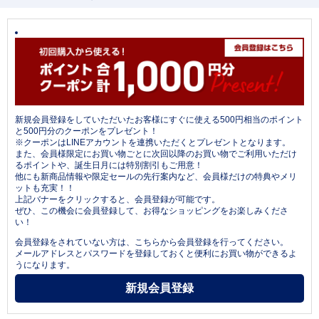
新規会員登録をしていただいたお客様にすぐに使える500円相当のポイント
と500円分のクーポンをプレゼント！
※クーポンはLINEアカウントを連携いただくとプレゼントとなります。
また、会員様限定にお買い物ごとに次回以降のお買い物でご利用いただけ
るポイントや、誕生日月には特別割引もご用意！
他にも新商品情報や限定セールの先行案内など、会員様だけの特典やメリ
ットも充実！！
上記バナーをクリックすると、会員登録が可能です。
ぜひ、この機会に会員登録して、お得なショッピングをお楽しみくださ
い！
会員登録をされていない方は、こちらから会員登録を行ってください。
メールアドレスとパスワードを登録しておくと便利にお買い物ができるよ
うになります。