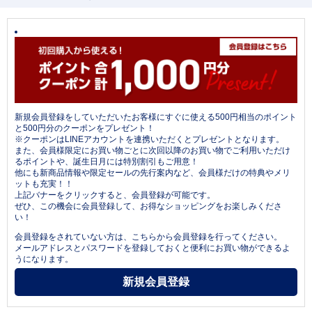
新規会員登録をしていただいたお客様にすぐに使える500円相当のポイント
と500円分のクーポンをプレゼント！
※クーポンはLINEアカウントを連携いただくとプレゼントとなります。
また、会員様限定にお買い物ごとに次回以降のお買い物でご利用いただけ
るポイントや、誕生日月には特別割引もご用意！
他にも新商品情報や限定セールの先行案内など、会員様だけの特典やメリ
ットも充実！！
上記バナーをクリックすると、会員登録が可能です。
ぜひ、この機会に会員登録して、お得なショッピングをお楽しみくださ
い！
会員登録をされていない方は、こちらから会員登録を行ってください。
メールアドレスとパスワードを登録しておくと便利にお買い物ができるよ
うになります。