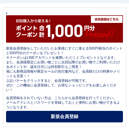
新規会員登録をしていただいたお客様にすぐに使える500円相当のポイント
と500円分のクーポンをプレゼント！
※クーポンはLINEアカウントを連携いただくとプレゼントとなります。
また、会員様限定にお買い物ごとに次回以降のお買い物でご利用いただけ
るポイントや、誕生日月には特別割引もご用意！
他にも新商品情報や限定セールの先行案内など、会員様だけの特典やメリ
ットも充実！！
上記バナーをクリックすると、会員登録が可能です。
ぜひ、この機会に会員登録して、お得なショッピングをお楽しみくださ
い！
会員登録をされていない方は、こちらから会員登録を行ってください。
メールアドレスとパスワードを登録しておくと便利にお買い物ができるよ
うになります。