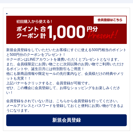
新規会員登録をしていただいたお客様にすぐに使える500円相当のポイント
と500円分のクーポンをプレゼント！
※クーポンはLINEアカウントを連携いただくとプレゼントとなります。
また、会員様限定にお買い物ごとに次回以降のお買い物でご利用いただけ
るポイントや、誕生日月には特別割引もご用意！
他にも新商品情報や限定セールの先行案内など、会員様だけの特典やメリ
ットも充実！！
上記バナーをクリックすると、会員登録が可能です。
ぜひ、この機会に会員登録して、お得なショッピングをお楽しみくださ
い！
会員登録をされていない方は、こちらから会員登録を行ってください。
メールアドレスとパスワードを登録しておくと便利にお買い物ができるよ
うになります。