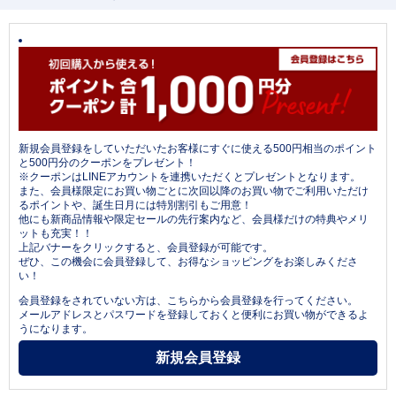
新規会員登録をしていただいたお客様にすぐに使える500円相当のポイント
と500円分のクーポンをプレゼント！
※クーポンはLINEアカウントを連携いただくとプレゼントとなります。
また、会員様限定にお買い物ごとに次回以降のお買い物でご利用いただけ
るポイントや、誕生日月には特別割引もご用意！
他にも新商品情報や限定セールの先行案内など、会員様だけの特典やメリ
ットも充実！！
上記バナーをクリックすると、会員登録が可能です。
ぜひ、この機会に会員登録して、お得なショッピングをお楽しみくださ
い！
会員登録をされていない方は、こちらから会員登録を行ってください。
メールアドレスとパスワードを登録しておくと便利にお買い物ができるよ
うになります。