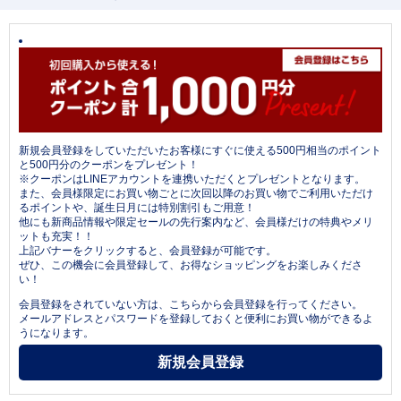
新規会員登録をしていただいたお客様にすぐに使える500円相当のポイント
と500円分のクーポンをプレゼント！
※クーポンはLINEアカウントを連携いただくとプレゼントとなります。
また、会員様限定にお買い物ごとに次回以降のお買い物でご利用いただけ
るポイントや、誕生日月には特別割引もご用意！
他にも新商品情報や限定セールの先行案内など、会員様だけの特典やメリ
ットも充実！！
上記バナーをクリックすると、会員登録が可能です。
ぜひ、この機会に会員登録して、お得なショッピングをお楽しみくださ
い！
会員登録をされていない方は、こちらから会員登録を行ってください。
メールアドレスとパスワードを登録しておくと便利にお買い物ができるよ
うになります。