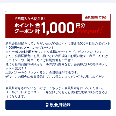
新規会員登録をしていただいたお客様にすぐに使える500円相当のポイント
と500円分のクーポンをプレゼント！
※クーポンはLINEアカウントを連携いただくとプレゼントとなります。
また、会員様限定にお買い物ごとに次回以降のお買い物でご利用いただけ
るポイントや、誕生日月には特別割引もご用意！
他にも新商品情報や限定セールの先行案内など、会員様だけの特典やメリ
ットも充実！！
上記バナーをクリックすると、会員登録が可能です。
ぜひ、この機会に会員登録して、お得なショッピングをお楽しみくださ
い！
会員登録をされていない方は、こちらから会員登録を行ってください。
メールアドレスとパスワードを登録しておくと便利にお買い物ができるよ
うになります。