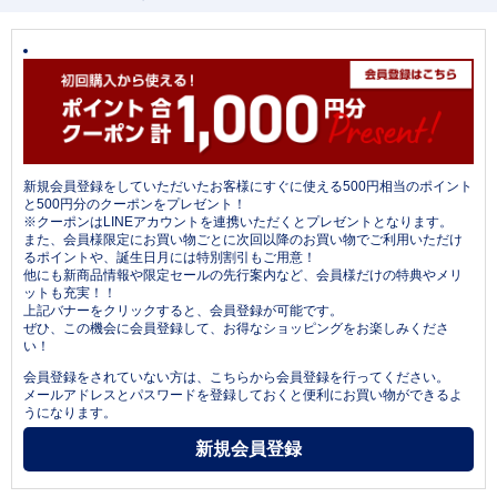
新規会員登録をしていただいたお客様にすぐに使える500円相当のポイント
と500円分のクーポンをプレゼント！
※クーポンはLINEアカウントを連携いただくとプレゼントとなります。
また、会員様限定にお買い物ごとに次回以降のお買い物でご利用いただけ
るポイントや、誕生日月には特別割引もご用意！
他にも新商品情報や限定セールの先行案内など、会員様だけの特典やメリ
ットも充実！！
上記バナーをクリックすると、会員登録が可能です。
ぜひ、この機会に会員登録して、お得なショッピングをお楽しみくださ
い！
会員登録をされていない方は、こちらから会員登録を行ってください。
メールアドレスとパスワードを登録しておくと便利にお買い物ができるよ
うになります。