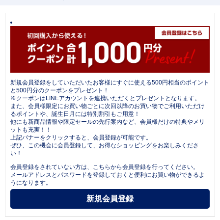
新規会員登録をしていただいたお客様にすぐに使える500円相当のポイント
と500円分のクーポンをプレゼント！
※クーポンはLINEアカウントを連携いただくとプレゼントとなります。
また、会員様限定にお買い物ごとに次回以降のお買い物でご利用いただけ
るポイントや、誕生日月には特別割引もご用意！
他にも新商品情報や限定セールの先行案内など、会員様だけの特典やメリ
ットも充実！！
上記バナーをクリックすると、会員登録が可能です。
ぜひ、この機会に会員登録して、お得なショッピングをお楽しみくださ
い！
会員登録をされていない方は、こちらから会員登録を行ってください。
メールアドレスとパスワードを登録しておくと便利にお買い物ができるよ
うになります。