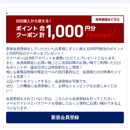
新規会員登録をしていただいたお客様にすぐに使える500円相当のポイント
と500円分のクーポンをプレゼント！
※クーポンはLINEアカウントを連携いただくとプレゼントとなります。
また、会員様限定にお買い物ごとに次回以降のお買い物でご利用いただけ
るポイントや、誕生日月には特別割引もご用意！
他にも新商品情報や限定セールの先行案内など、会員様だけの特典やメリ
ットも充実！！
上記バナーをクリックすると、会員登録が可能です。
ぜひ、この機会に会員登録して、お得なショッピングをお楽しみくださ
い！
会員登録をされていない方は、こちらから会員登録を行ってください。
メールアドレスとパスワードを登録しておくと便利にお買い物ができるよ
うになります。