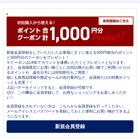
新規会員登録をしていただいたお客様にすぐに使える500円相当のポイント
と500円分のクーポンをプレゼント！
※クーポンはLINEアカウントを連携いただくとプレゼントとなります。
また、会員様限定にお買い物ごとに次回以降のお買い物でご利用いただけ
るポイントや、誕生日月には特別割引もご用意！
他にも新商品情報や限定セールの先行案内など、会員様だけの特典やメリ
ットも充実！！
上記バナーをクリックすると、会員登録が可能です。
ぜひ、この機会に会員登録して、お得なショッピングをお楽しみくださ
い！
会員登録をされていない方は、こちらから会員登録を行ってください。
メールアドレスとパスワードを登録しておくと便利にお買い物ができるよ
うになります。