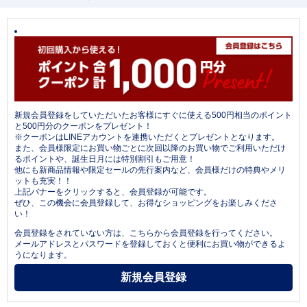
新規会員登録をしていただいたお客様にすぐに使える500円相当のポイント
と500円分のクーポンをプレゼント！
※クーポンはLINEアカウントを連携いただくとプレゼントとなります。
また、会員様限定にお買い物ごとに次回以降のお買い物でご利用いただけ
るポイントや、誕生日月には特別割引もご用意！
他にも新商品情報や限定セールの先行案内など、会員様だけの特典やメリ
ットも充実！！
上記バナーをクリックすると、会員登録が可能です。
ぜひ、この機会に会員登録して、お得なショッピングをお楽しみくださ
い！
会員登録をされていない方は、こちらから会員登録を行ってください。
メールアドレスとパスワードを登録しておくと便利にお買い物ができるよ
うになります。