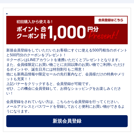
新規会員登録をしていただいたお客様にすぐに使える500円相当のポイント
と500円分のクーポンをプレゼント！
※クーポンはLINEアカウントを連携いただくとプレゼントとなります。
また、会員様限定にお買い物ごとに次回以降のお買い物でご利用いただけ
るポイントや、誕生日月には特別割引もご用意！
他にも新商品情報や限定セールの先行案内など、会員様だけの特典やメリ
ットも充実！！
上記バナーをクリックすると、会員登録が可能です。
ぜひ、この機会に会員登録して、お得なショッピングをお楽しみくださ
い！
会員登録をされていない方は、こちらから会員登録を行ってください。
メールアドレスとパスワードを登録しておくと便利にお買い物ができるよ
うになります。