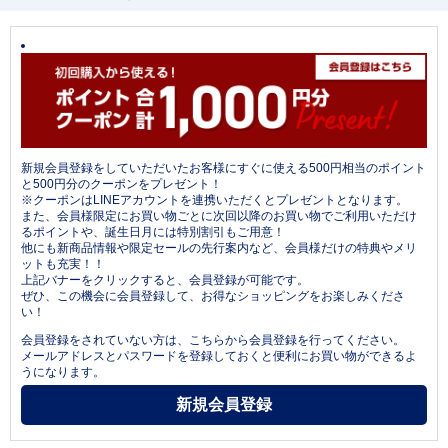
新規会員登録をしていただいたお客様にすぐに使える500円相当のポイント
と500円分のクーポンをプレゼント！
※クーポンはLINEアカウントを連携いただくとプレゼントとなります。
また、会員様限定にお買い物ごとに次回以降のお買い物でご利用いただけ
るポイントや、誕生日月には特別割引もご用意！
他にも新商品情報や限定セールの先行案内など、会員様だけの特典やメリ
ットも充実！！
上記バナーをクリックすると、会員登録が可能です。
ぜひ、この機会に会員登録して、お得なショッピングをお楽しみくださ
い！
会員登録をされていない方は、こちらから会員登録を行ってください。
メールアドレスとパスワードを登録しておくと便利にお買い物ができるよ
うになります。