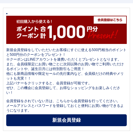
新規会員登録をしていただいたお客様にすぐに使える500円相当のポイント
と500円分のクーポンをプレゼント！
※クーポンはLINEアカウントを連携いただくとプレゼントとなります。
また、会員様限定にお買い物ごとに次回以降のお買い物でご利用いただけ
るポイントや、誕生日月には特別割引もご用意！
他にも新商品情報や限定セールの先行案内など、会員様だけの特典やメリ
ットも充実！！
上記バナーをクリックすると、会員登録が可能です。
ぜひ、この機会に会員登録して、お得なショッピングをお楽しみくださ
い！
会員登録をされていない方は、こちらから会員登録を行ってください。
メールアドレスとパスワードを登録しておくと便利にお買い物ができるよ
うになります。