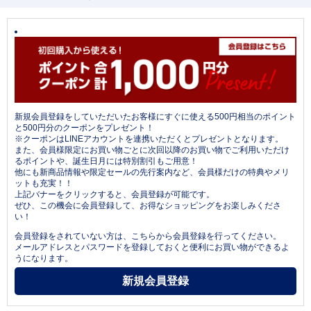
新規会員登録をしていただいたお客様にすぐに使える500円相当のポイント
と500円分のクーポンをプレゼント！
※クーポンはLINEアカウントを連携いただくとプレゼントとなります。
また、会員様限定にお買い物ごとに次回以降のお買い物でご利用いただけ
るポイントや、誕生日月には特別割引もご用意！
他にも新商品情報や限定セールの先行案内など、会員様だけの特典やメリ
ットも充実！！
上記バナーをクリックすると、会員登録が可能です。
ぜひ、この機会に会員登録して、お得なショッピングをお楽しみくださ
い！
会員登録をされていない方は、こちらから会員登録を行ってください。
メールアドレスとパスワードを登録しておくと便利にお買い物ができるよ
うになります。