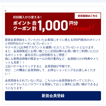
新規会員登録をしていただいたお客様にすぐに使える500円相当のポイント
と500円分のクーポンをプレゼント！
※クーポンはLINEアカウントを連携いただくとプレゼントとなります。
また、会員様限定にお買い物ごとに次回以降のお買い物でご利用いただけ
るポイントや、誕生日月には特別割引もご用意！
他にも新商品情報や限定セールの先行案内など、会員様だけの特典やメリ
ットも充実！！
上記バナーをクリックすると、会員登録が可能です。
ぜひ、この機会に会員登録して、お得なショッピングをお楽しみくださ
い！
会員登録をされていない方は、こちらから会員登録を行ってください。
メールアドレスとパスワードを登録しておくと便利にお買い物ができるよ
うになります。