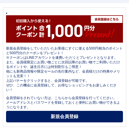
新規会員登録をしていただいたお客様にすぐに使える500円相当のポイント
と500円分のクーポンをプレゼント！
※クーポンはLINEアカウントを連携いただくとプレゼントとなります。
また、会員様限定にお買い物ごとに次回以降のお買い物でご利用いただけ
るポイントや、誕生日月には特別割引もご用意！
他にも新商品情報や限定セールの先行案内など、会員様だけの特典やメリ
ットも充実！！
上記バナーをクリックすると、会員登録が可能です。
ぜひ、この機会に会員登録して、お得なショッピングをお楽しみくださ
い！
会員登録をされていない方は、こちらから会員登録を行ってください。
メールアドレスとパスワードを登録しておくと便利にお買い物ができるよ
うになります。