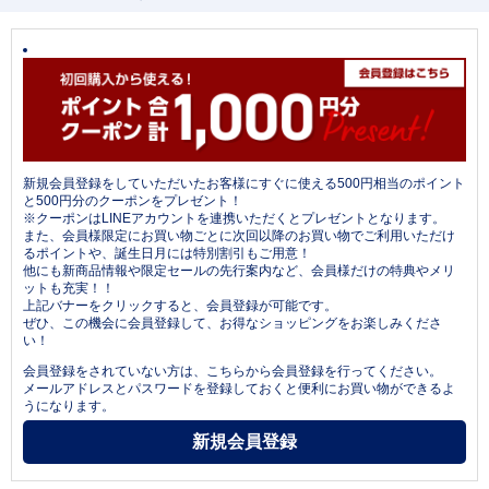
新規会員登録をしていただいたお客様にすぐに使える500円相当のポイント
と500円分のクーポンをプレゼント！
※クーポンはLINEアカウントを連携いただくとプレゼントとなります。
また、会員様限定にお買い物ごとに次回以降のお買い物でご利用いただけ
るポイントや、誕生日月には特別割引もご用意！
他にも新商品情報や限定セールの先行案内など、会員様だけの特典やメリ
ットも充実！！
上記バナーをクリックすると、会員登録が可能です。
ぜひ、この機会に会員登録して、お得なショッピングをお楽しみくださ
い！
会員登録をされていない方は、こちらから会員登録を行ってください。
メールアドレスとパスワードを登録しておくと便利にお買い物ができるよ
うになります。