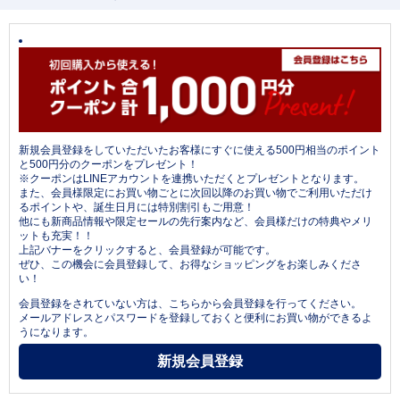
新規会員登録をしていただいたお客様にすぐに使える500円相当のポイント
と500円分のクーポンをプレゼント！
※クーポンはLINEアカウントを連携いただくとプレゼントとなります。
また、会員様限定にお買い物ごとに次回以降のお買い物でご利用いただけ
るポイントや、誕生日月には特別割引もご用意！
他にも新商品情報や限定セールの先行案内など、会員様だけの特典やメリ
ットも充実！！
上記バナーをクリックすると、会員登録が可能です。
ぜひ、この機会に会員登録して、お得なショッピングをお楽しみくださ
い！
会員登録をされていない方は、こちらから会員登録を行ってください。
メールアドレスとパスワードを登録しておくと便利にお買い物ができるよ
うになります。