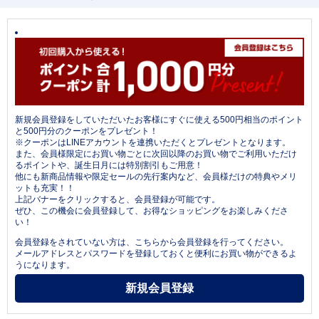
新規会員登録をしていただいたお客様にすぐに使える500円相当のポイント
と500円分のクーポンをプレゼント！
※クーポンはLINEアカウントを連携いただくとプレゼントとなります。
また、会員様限定にお買い物ごとに次回以降のお買い物でご利用いただけ
るポイントや、誕生日月には特別割引もご用意！
他にも新商品情報や限定セールの先行案内など、会員様だけの特典やメリ
ットも充実！！
上記バナーをクリックすると、会員登録が可能です。
ぜひ、この機会に会員登録して、お得なショッピングをお楽しみくださ
い！
会員登録をされていない方は、こちらから会員登録を行ってください。
メールアドレスとパスワードを登録しておくと便利にお買い物ができるよ
うになります。