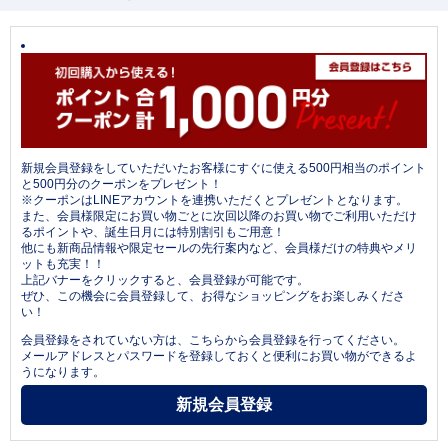
新規会員登録をしていただいたお客様にすぐに使える500円相当のポイント
と500円分のクーポンをプレゼント！
※クーポンはLINEアカウントを連携いただくとプレゼントとなります。
また、会員様限定にお買い物ごとに次回以降のお買い物でご利用いただけ
るポイントや、誕生日月には特別割引もご用意！
他にも新商品情報や限定セールの先行案内など、会員様だけの特典やメリ
ットも充実！！
上記バナーをクリックすると、会員登録が可能です。
ぜひ、この機会に会員登録して、お得なショッピングをお楽しみくださ
い！
会員登録をされていない方は、こちらから会員登録を行ってください。
メールアドレスとパスワードを登録しておくと便利にお買い物ができるよ
うになります。