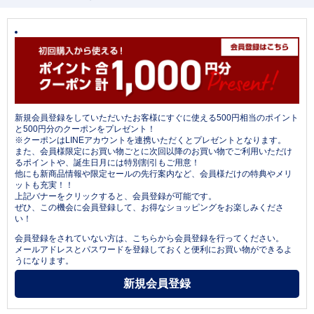
新規会員登録をしていただいたお客様にすぐに使える500円相当のポイント
と500円分のクーポンをプレゼント！
※クーポンはLINEアカウントを連携いただくとプレゼントとなります。
また、会員様限定にお買い物ごとに次回以降のお買い物でご利用いただけ
るポイントや、誕生日月には特別割引もご用意！
他にも新商品情報や限定セールの先行案内など、会員様だけの特典やメリ
ットも充実！！
上記バナーをクリックすると、会員登録が可能です。
ぜひ、この機会に会員登録して、お得なショッピングをお楽しみくださ
い！
会員登録をされていない方は、こちらから会員登録を行ってください。
メールアドレスとパスワードを登録しておくと便利にお買い物ができるよ
うになります。