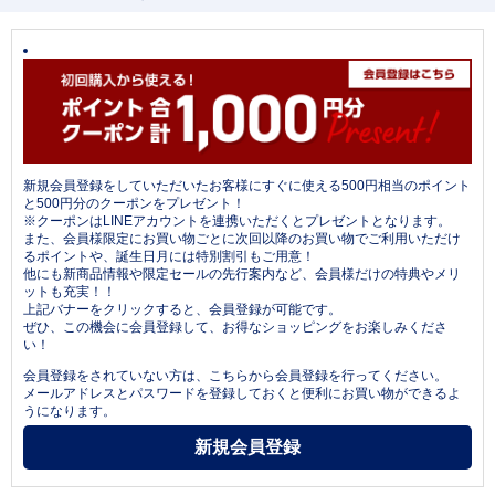
新規会員登録をしていただいたお客様にすぐに使える500円相当のポイント
と500円分のクーポンをプレゼント！
※クーポンはLINEアカウントを連携いただくとプレゼントとなります。
また、会員様限定にお買い物ごとに次回以降のお買い物でご利用いただけ
るポイントや、誕生日月には特別割引もご用意！
他にも新商品情報や限定セールの先行案内など、会員様だけの特典やメリ
ットも充実！！
上記バナーをクリックすると、会員登録が可能です。
ぜひ、この機会に会員登録して、お得なショッピングをお楽しみくださ
い！
会員登録をされていない方は、こちらから会員登録を行ってください。
メールアドレスとパスワードを登録しておくと便利にお買い物ができるよ
うになります。