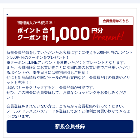
新規会員登録をしていただいたお客様にすぐに使える500円相当のポイント
と500円分のクーポンをプレゼント！
※クーポンはLINEアカウントを連携いただくとプレゼントとなります。
また、会員様限定にお買い物ごとに次回以降のお買い物でご利用いただけ
るポイントや、誕生日月には特別割引もご用意！
他にも新商品情報や限定セールの先行案内など、会員様だけの特典やメリ
ットも充実！！
上記バナーをクリックすると、会員登録が可能です。
ぜひ、この機会に会員登録して、お得なショッピングをお楽しみくださ
い！
会員登録をされていない方は、こちらから会員登録を行ってください。
メールアドレスとパスワードを登録しておくと便利にお買い物ができるよ
うになります。