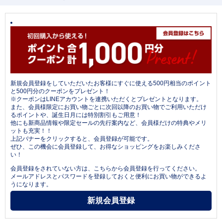
新規会員登録をしていただいたお客様にすぐに使える500円相当のポイント
と500円分のクーポンをプレゼント！
※クーポンはLINEアカウントを連携いただくとプレゼントとなります。
また、会員様限定にお買い物ごとに次回以降のお買い物でご利用いただけ
るポイントや、誕生日月には特別割引もご用意！
他にも新商品情報や限定セールの先行案内など、会員様だけの特典やメリ
ットも充実！！
上記バナーをクリックすると、会員登録が可能です。
ぜひ、この機会に会員登録して、お得なショッピングをお楽しみくださ
い！
会員登録をされていない方は、こちらから会員登録を行ってください。
メールアドレスとパスワードを登録しておくと便利にお買い物ができるよ
うになります。