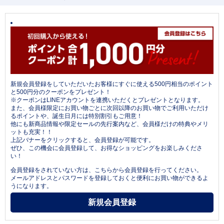
新規会員登録をしていただいたお客様にすぐに使える500円相当のポイント
と500円分のクーポンをプレゼント！
※クーポンはLINEアカウントを連携いただくとプレゼントとなります。
また、会員様限定にお買い物ごとに次回以降のお買い物でご利用いただけ
るポイントや、誕生日月には特別割引もご用意！
他にも新商品情報や限定セールの先行案内など、会員様だけの特典やメリ
ットも充実！！
上記バナーをクリックすると、会員登録が可能です。
ぜひ、この機会に会員登録して、お得なショッピングをお楽しみくださ
い！
会員登録をされていない方は、こちらから会員登録を行ってください。
メールアドレスとパスワードを登録しておくと便利にお買い物ができるよ
うになります。