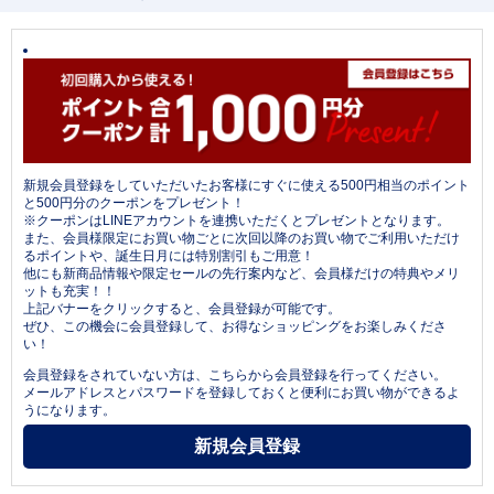
新規会員登録をしていただいたお客様にすぐに使える500円相当のポイント
と500円分のクーポンをプレゼント！
※クーポンはLINEアカウントを連携いただくとプレゼントとなります。
また、会員様限定にお買い物ごとに次回以降のお買い物でご利用いただけ
るポイントや、誕生日月には特別割引もご用意！
他にも新商品情報や限定セールの先行案内など、会員様だけの特典やメリ
ットも充実！！
上記バナーをクリックすると、会員登録が可能です。
ぜひ、この機会に会員登録して、お得なショッピングをお楽しみくださ
い！
会員登録をされていない方は、こちらから会員登録を行ってください。
メールアドレスとパスワードを登録しておくと便利にお買い物ができるよ
うになります。