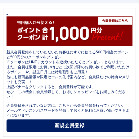
新規会員登録をしていただいたお客様にすぐに使える500円相当のポイント
と500円分のクーポンをプレゼント！
※クーポンはLINEアカウントを連携いただくとプレゼントとなります。
また、会員様限定にお買い物ごとに次回以降のお買い物でご利用いただけ
るポイントや、誕生日月には特別割引もご用意！
他にも新商品情報や限定セールの先行案内など、会員様だけの特典やメリ
ットも充実！！
上記バナーをクリックすると、会員登録が可能です。
ぜひ、この機会に会員登録して、お得なショッピングをお楽しみくださ
い！
会員登録をされていない方は、こちらから会員登録を行ってください。
メールアドレスとパスワードを登録しておくと便利にお買い物ができるよ
うになります。