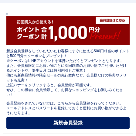
新規会員登録をしていただいたお客様にすぐに使える500円相当のポイント
と500円分のクーポンをプレゼント！
※クーポンはLINEアカウントを連携いただくとプレゼントとなります。
また、会員様限定にお買い物ごとに次回以降のお買い物でご利用いただけ
るポイントや、誕生日月には特別割引もご用意！
他にも新商品情報や限定セールの先行案内など、会員様だけの特典やメリ
ットも充実！！
上記バナーをクリックすると、会員登録が可能です。
ぜひ、この機会に会員登録して、お得なショッピングをお楽しみくださ
い！
会員登録をされていない方は、こちらから会員登録を行ってください。
メールアドレスとパスワードを登録しておくと便利にお買い物ができるよ
うになります。