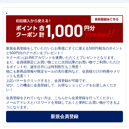
新規会員登録をしていただいたお客様にすぐに使える500円相当のポイント
と500円分のクーポンをプレゼント！
※クーポンはLINEアカウントを連携いただくとプレゼントとなります。
また、会員様限定にお買い物ごとに次回以降のお買い物でご利用いただけ
るポイントや、誕生日月には特別割引もご用意！
他にも新商品情報や限定セールの先行案内など、会員様だけの特典やメリ
ットも充実！！
上記バナーをクリックすると、会員登録が可能です。
ぜひ、この機会に会員登録して、お得なショッピングをお楽しみくださ
い！
会員登録をされていない方は、こちらから会員登録を行ってください。
メールアドレスとパスワードを登録しておくと便利にお買い物ができるよ
うになります。