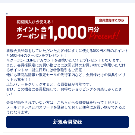
新規会員登録をしていただいたお客様にすぐに使える500円相当のポイント
と500円分のクーポンをプレゼント！
※クーポンはLINEアカウントを連携いただくとプレゼントとなります。
また、会員様限定にお買い物ごとに次回以降のお買い物でご利用いただけ
るポイントや、誕生日月には特別割引もご用意！
他にも新商品情報や限定セールの先行案内など、会員様だけの特典やメリ
ットも充実！！
上記バナーをクリックすると、会員登録が可能です。
ぜひ、この機会に会員登録して、お得なショッピングをお楽しみくださ
い！
会員登録をされていない方は、こちらから会員登録を行ってください。
メールアドレスとパスワードを登録しておくと便利にお買い物ができるよ
うになります。