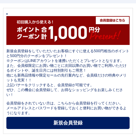
新規会員登録をしていただいたお客様にすぐに使える500円相当のポイント
と500円分のクーポンをプレゼント！
※クーポンはLINEアカウントを連携いただくとプレゼントとなります。
また、会員様限定にお買い物ごとに次回以降のお買い物でご利用いただけ
るポイントや、誕生日月には特別割引もご用意！
他にも新商品情報や限定セールの先行案内など、会員様だけの特典やメリ
ットも充実！！
上記バナーをクリックすると、会員登録が可能です。
ぜひ、この機会に会員登録して、お得なショッピングをお楽しみくださ
い！
会員登録をされていない方は、こちらから会員登録を行ってください。
メールアドレスとパスワードを登録しておくと便利にお買い物ができるよ
うになります。