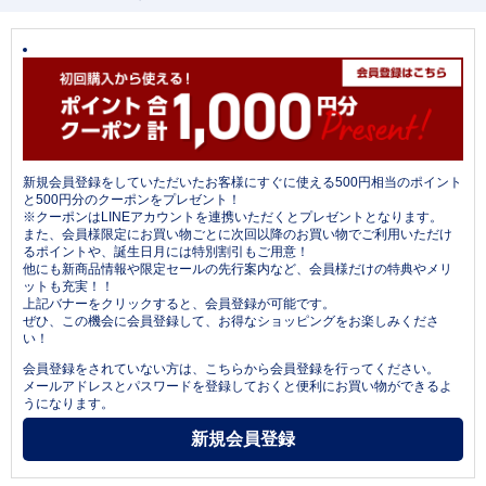
新規会員登録をしていただいたお客様にすぐに使える500円相当のポイント
と500円分のクーポンをプレゼント！
※クーポンはLINEアカウントを連携いただくとプレゼントとなります。
また、会員様限定にお買い物ごとに次回以降のお買い物でご利用いただけ
るポイントや、誕生日月には特別割引もご用意！
他にも新商品情報や限定セールの先行案内など、会員様だけの特典やメリ
ットも充実！！
上記バナーをクリックすると、会員登録が可能です。
ぜひ、この機会に会員登録して、お得なショッピングをお楽しみくださ
い！
会員登録をされていない方は、こちらから会員登録を行ってください。
メールアドレスとパスワードを登録しておくと便利にお買い物ができるよ
うになります。