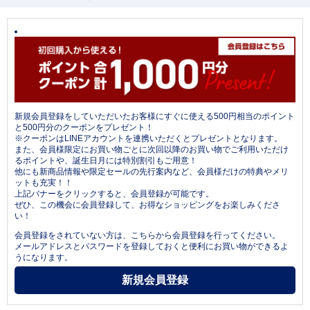
新規会員登録をしていただいたお客様にすぐに使える500円相当のポイント
と500円分のクーポンをプレゼント！
※クーポンはLINEアカウントを連携いただくとプレゼントとなります。
また、会員様限定にお買い物ごとに次回以降のお買い物でご利用いただけ
るポイントや、誕生日月には特別割引もご用意！
他にも新商品情報や限定セールの先行案内など、会員様だけの特典やメリ
ットも充実！！
上記バナーをクリックすると、会員登録が可能です。
ぜひ、この機会に会員登録して、お得なショッピングをお楽しみくださ
い！
会員登録をされていない方は、こちらから会員登録を行ってください。
メールアドレスとパスワードを登録しておくと便利にお買い物ができるよ
うになります。