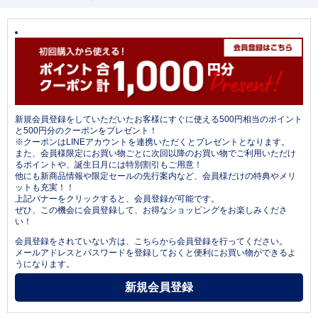
新規会員登録をしていただいたお客様にすぐに使える500円相当のポイント
と500円分のクーポンをプレゼント！
※クーポンはLINEアカウントを連携いただくとプレゼントとなります。
また、会員様限定にお買い物ごとに次回以降のお買い物でご利用いただけ
るポイントや、誕生日月には特別割引もご用意！
他にも新商品情報や限定セールの先行案内など、会員様だけの特典やメリ
ットも充実！！
上記バナーをクリックすると、会員登録が可能です。
ぜひ、この機会に会員登録して、お得なショッピングをお楽しみくださ
い！
会員登録をされていない方は、こちらから会員登録を行ってください。
メールアドレスとパスワードを登録しておくと便利にお買い物ができるよ
うになります。