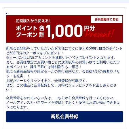
新規会員登録をしていただいたお客様にすぐに使える500円相当のポイント
と500円分のクーポンをプレゼント！
※クーポンはLINEアカウントを連携いただくとプレゼントとなります。
また、会員様限定にお買い物ごとに次回以降のお買い物でご利用いただけ
るポイントや、誕生日月には特別割引もご用意！
他にも新商品情報や限定セールの先行案内など、会員様だけの特典やメリ
ットも充実！！
上記バナーをクリックすると、会員登録が可能です。
ぜひ、この機会に会員登録して、お得なショッピングをお楽しみくださ
い！
会員登録をされていない方は、こちらから会員登録を行ってください。
メールアドレスとパスワードを登録しておくと便利にお買い物ができるよ
うになります。