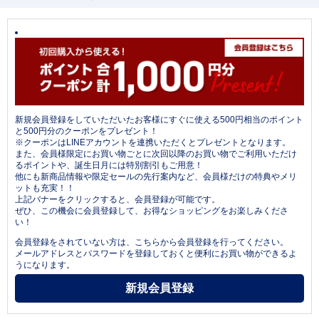
新規会員登録をしていただいたお客様にすぐに使える500円相当のポイント
と500円分のクーポンをプレゼント！
※クーポンはLINEアカウントを連携いただくとプレゼントとなります。
また、会員様限定にお買い物ごとに次回以降のお買い物でご利用いただけ
るポイントや、誕生日月には特別割引もご用意！
他にも新商品情報や限定セールの先行案内など、会員様だけの特典やメリ
ットも充実！！
上記バナーをクリックすると、会員登録が可能です。
ぜひ、この機会に会員登録して、お得なショッピングをお楽しみくださ
い！
会員登録をされていない方は、こちらから会員登録を行ってください。
メールアドレスとパスワードを登録しておくと便利にお買い物ができるよ
うになります。