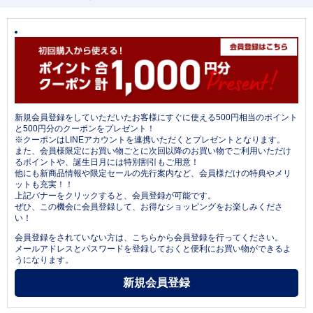
新規会員登録をしていただいたお客様にすぐに使える500円相当のポイント
と500円分のクーポンをプレゼント！
※クーポンはLINEアカウントを連携いただくとプレゼントとなります。
また、会員様限定にお買い物ごとに次回以降のお買い物でご利用いただけ
るポイントや、誕生日月には特別割引もご用意！
他にも新商品情報や限定セールの先行案内など、会員様だけの特典やメリ
ットも充実！！
上記バナーをクリックすると、会員登録が可能です。
ぜひ、この機会に会員登録して、お得なショッピングをお楽しみくださ
い！
会員登録をされていない方は、こちらから会員登録を行ってください。
メールアドレスとパスワードを登録しておくと便利にお買い物ができるよ
うになります。