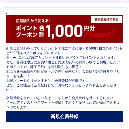
新規会員登録をしていただいたお客様にすぐに使える500円相当のポイント
と500円分のクーポンをプレゼント！
※クーポンはLINEアカウントを連携いただくとプレゼントとなります。
また、会員様限定にお買い物ごとに次回以降のお買い物でご利用いただけ
るポイントや、誕生日月には特別割引もご用意！
他にも新商品情報や限定セールの先行案内など、会員様だけの特典やメリ
ットも充実！！
上記バナーをクリックすると、会員登録が可能です。
ぜひ、この機会に会員登録して、お得なショッピングをお楽しみくださ
い！
会員登録をされていない方は、こちらから会員登録を行ってください。
メールアドレスとパスワードを登録しておくと便利にお買い物ができるよ
うになります。