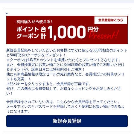
新規会員登録をしていただいたお客様にすぐに使える500円相当のポイント
と500円分のクーポンをプレゼント！
※クーポンはLINEアカウントを連携いただくとプレゼントとなります。
また、会員様限定にお買い物ごとに次回以降のお買い物でご利用いただけ
るポイントや、誕生日月には特別割引もご用意！
他にも新商品情報や限定セールの先行案内など、会員様だけの特典やメリ
ットも充実！！
上記バナーをクリックすると、会員登録が可能です。
ぜひ、この機会に会員登録して、お得なショッピングをお楽しみくださ
い！
会員登録をされていない方は、こちらから会員登録を行ってください。
メールアドレスとパスワードを登録しておくと便利にお買い物ができるよ
うになります。